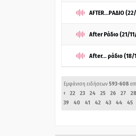
AFTER...PΑΔΙΟ (22
After Ράδιο (21/11
After... ράδιο (18
Εμφάνιση ειδήσεων
593-608
απ
‹
22
23
24
25
26
27
2
39
40
41
42
43
44
45