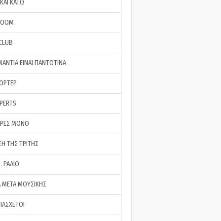
ΚΑΙ ΚΑΤΩ
ROOM
 CLUB
ΜΑΝΤΙΑ ΕΙΝΑΙ ΠΑΝΤΟΤΙΝΑ
ΠΟΡΤΕΡ
XPERTS
ΕΡΕΣ ΜΟΝΟ
ΣΗ ΤΗΣ ΤΡΙΤΗΣ
… ΡΑΔΙΟ
 ΜΕΤΑ ΜΟΥΣΙΚΗΣ
ΠΑΣΧΕΤΟΙ