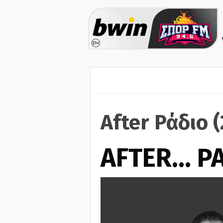
After Ράδιο 
AFTER… Ρ