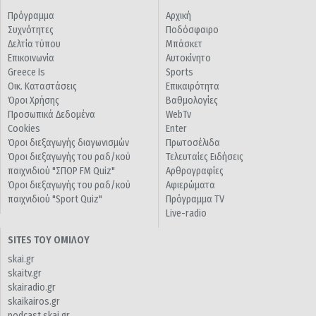
Πρόγραμμα
Αρχική
Συχνότητες
Ποδόσφαιρο
Δελτία τύπου
Μπάσκετ
Επικοινωνία
Αυτοκίνητο
Greece Is
Sports
Οικ. Καταστάσεις
Επικαιρότητα
Όροι Χρήσης
Βαθμολογίες
Προσωπικά Δεδομένα
WebTv
Cookies
Enter
Όροι διεξαγωγής διαγωνισμών
Πρωτοσέλιδα
Όροι διεξαγωγής του ραδ/κού
Τελευταίες Ειδήσεις
παιχνιδιού "ΣΠΟΡ FM Quiz"
Αρθρογραφίες
Όροι διεξαγωγής του ραδ/κού
Αφιερώματα
παιχνιδιού "Sport Quiz"
Πρόγραμμα TV
Live-radio
SITES ΤΟΥ ΟΜΙΛΟΥ
skai.gr
skaitv.gr
skairadio.gr
skaikairos.gr
podcast.skai.gr