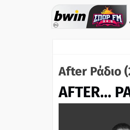
After Ράδιο 
AFTER… Ρ