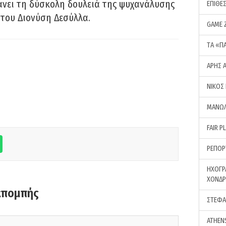
νει τη δύσκολη δουλειά της ψυχανάλυσης
ΕΠΙΘΕ
του Διονύση Δεσύλλα.
GAME 
ΤA «Π
ΑΡΗΣ 
ΝΙΚΟΣ
ΜΑΝΩΛ
FAIR P
ΡΕΠΟΡ
ΗΧΟΓΡ
ΧΟΝΔ
κπομπής
ΣΤΕΦΑ
ATHEN