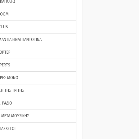
ΚΑΙ ΚΑΤΩ
ROOM
 CLUB
ΜΑΝΤΙΑ ΕΙΝΑΙ ΠΑΝΤΟΤΙΝΑ
ΠΟΡΤΕΡ
XPERTS
ΕΡΕΣ ΜΟΝΟ
ΣΗ ΤΗΣ ΤΡΙΤΗΣ
… ΡΑΔΙΟ
 ΜΕΤΑ ΜΟΥΣΙΚΗΣ
ΠΑΣΧΕΤΟΙ