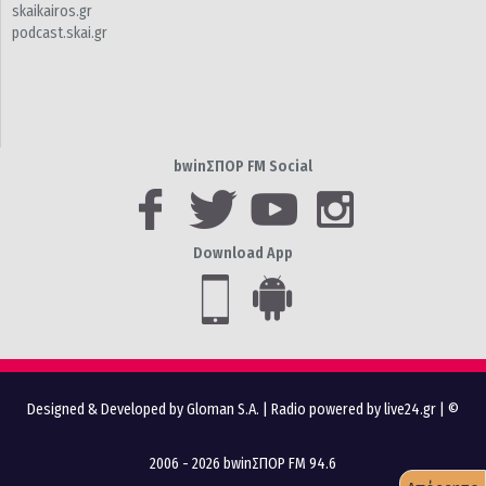
skaikairos.gr
podcast.skai.gr
bwinΣΠΟΡ FM Social
Download App
Designed & Developed by Gloman S.A.
|
Radio powered by live24.gr
| ©
2006 - 2026 bwinΣΠΟΡ FM 94.6