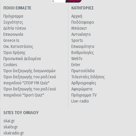
ΠΟΙΟΙ ΕΙΜΑΣΤΕ
ΚΑΤΗΓΟΡΙΕΣ
Πρόγραμμα
Αρχική
Συχνότητες
Ποδόσφαιρο
Δελτία τύπου
Μπάσκετ
Επικοινωνία
Αυτοκίνητο
Greece Is
Sports
Οικ. Καταστάσεις
Επικαιρότητα
Όροι Χρήσης
Βαθμολογίες
Προσωπικά Δεδομένα
WebTv
Cookies
Enter
Όροι διεξαγωγής διαγωνισμών
Πρωτοσέλιδα
Όροι διεξαγωγής του ραδ/κού
Τελευταίες Ειδήσεις
παιχνιδιού "ΣΠΟΡ FM Quiz"
Αρθρογραφίες
Όροι διεξαγωγής του ραδ/κού
Αφιερώματα
παιχνιδιού "Sport Quiz"
Πρόγραμμα TV
Live-radio
SITES ΤΟΥ ΟΜΙΛΟΥ
skai.gr
skaitv.gr
skairadio.gr