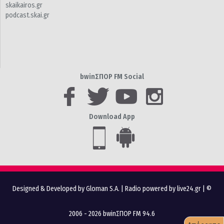
skaikairos.gr
podcast.skai.gr
bwinΣΠΟΡ FM Social
Download App
Designed & Developed by Gloman S.A.
|
Radio powered by live24.gr
| ©
2006 - 2026 bwinΣΠΟΡ FM 94.6