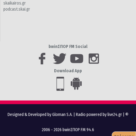
skaikairos.gr
podcast.skai.gr
bwinΣΠΟΡ FM Social
Download App
Designed & Developed by Gloman S.A.
|
Radio powered by live24.gr
| ©
2006 - 2026 bwinΣΠΟΡ FM 94.6