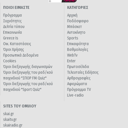
ΠΟΙΟΙ ΕΙΜΑΣΤΕ
ΚΑΤΗΓΟΡΙΕΣ
Πρόγραμμα
Αρχική
Συχνότητες
Ποδόσφαιρο
Δελτία τύπου
Μπάσκετ
Επικοινωνία
Αυτοκίνητο
Greece Is
Sports
Οικ. Καταστάσεις
Επικαιρότητα
Όροι Χρήσης
Βαθμολογίες
Προσωπικά Δεδομένα
WebTv
Cookies
Enter
Όροι διεξαγωγής διαγωνισμών
Πρωτοσέλιδα
Όροι διεξαγωγής του ραδ/κού
Τελευταίες Ειδήσεις
παιχνιδιού "ΣΠΟΡ FM Quiz"
Αρθρογραφίες
Όροι διεξαγωγής του ραδ/κού
Αφιερώματα
παιχνιδιού "Sport Quiz"
Πρόγραμμα TV
Live-radio
SITES ΤΟΥ ΟΜΙΛΟΥ
skai.gr
skaitv.gr
skairadio.gr