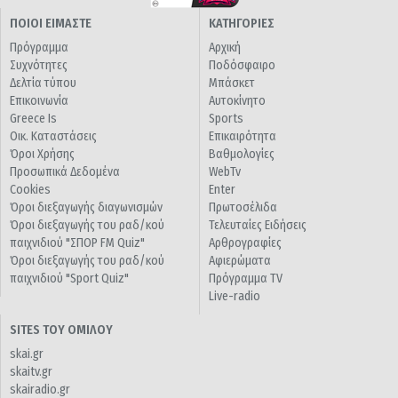
ΠΟΙΟΙ ΕΙΜΑΣΤΕ
ΚΑΤΗΓΟΡΙΕΣ
Πρόγραμμα
Αρχική
Συχνότητες
Ποδόσφαιρο
Δελτία τύπου
Μπάσκετ
Επικοινωνία
Αυτοκίνητο
Greece Is
Sports
Οικ. Καταστάσεις
Επικαιρότητα
Όροι Χρήσης
Βαθμολογίες
Προσωπικά Δεδομένα
WebTv
Cookies
Enter
Όροι διεξαγωγής διαγωνισμών
Πρωτοσέλιδα
Όροι διεξαγωγής του ραδ/κού
Τελευταίες Ειδήσεις
παιχνιδιού "ΣΠΟΡ FM Quiz"
Αρθρογραφίες
Όροι διεξαγωγής του ραδ/κού
Αφιερώματα
παιχνιδιού "Sport Quiz"
Πρόγραμμα TV
Live-radio
SITES ΤΟΥ ΟΜΙΛΟΥ
skai.gr
skaitv.gr
skairadio.gr