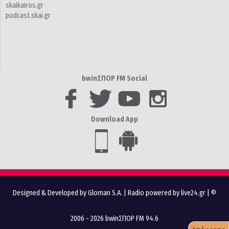
skaikairos.gr
podcast.skai.gr
bwinΣΠΟΡ FM Social
Download App
Designed & Developed by Gloman S.A.
|
Radio powered by live24.gr
| ©
2006 - 2026 bwinΣΠΟΡ FM 94.6