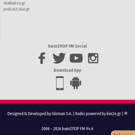
skaikairos.gr
podcast.skai.gr
bwinΣΠΟΡ FM Social
Download App
Designed & Developed by Gloman S.A.
|
Radio powered by live24.gr
| ©
2006 - 2026 bwinΣΠΟΡ FM 94.6