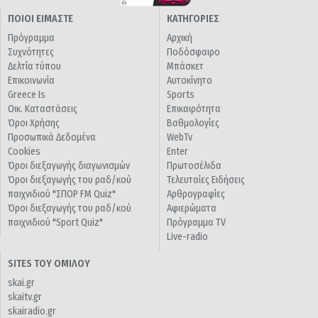
ΠΟΙΟΙ ΕΙΜΑΣΤΕ
ΚΑΤΗΓΟΡΙΕΣ
Πρόγραμμα
Αρχική
Συχνότητες
Ποδόσφαιρο
Δελτία τύπου
Μπάσκετ
Επικοινωνία
Αυτοκίνητο
Greece Is
Sports
Οικ. Καταστάσεις
Επικαιρότητα
Όροι Χρήσης
Βαθμολογίες
Προσωπικά Δεδομένα
WebTv
Cookies
Enter
Όροι διεξαγωγής διαγωνισμών
Πρωτοσέλιδα
Όροι διεξαγωγής του ραδ/κού
Τελευταίες Ειδήσεις
παιχνιδιού "ΣΠΟΡ FM Quiz"
Αρθρογραφίες
Όροι διεξαγωγής του ραδ/κού
Αφιερώματα
παιχνιδιού "Sport Quiz"
Πρόγραμμα TV
Live-radio
SITES ΤΟΥ ΟΜΙΛΟΥ
skai.gr
skaitv.gr
skairadio.gr