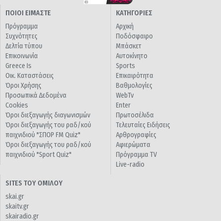
ΠΟΙΟΙ ΕΙΜΑΣΤΕ
ΚΑΤΗΓΟΡΙΕΣ
Πρόγραμμα
Αρχική
Συχνότητες
Ποδόσφαιρο
Δελτία τύπου
Μπάσκετ
Επικοινωνία
Αυτοκίνητο
Greece Is
Sports
Οικ. Καταστάσεις
Επικαιρότητα
Όροι Χρήσης
Βαθμολογίες
Προσωπικά Δεδομένα
WebTv
Cookies
Enter
Όροι διεξαγωγής διαγωνισμών
Πρωτοσέλιδα
Όροι διεξαγωγής του ραδ/κού
Τελευταίες Ειδήσεις
παιχνιδιού "ΣΠΟΡ FM Quiz"
Αρθρογραφίες
Όροι διεξαγωγής του ραδ/κού
Αφιερώματα
παιχνιδιού "Sport Quiz"
Πρόγραμμα TV
Live-radio
SITES ΤΟΥ ΟΜΙΛΟΥ
skai.gr
skaitv.gr
skairadio.gr