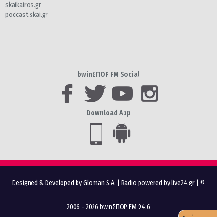
skaikairos.gr
podcast.skai.gr
bwinΣΠΟΡ FM Social
Download App
Designed & Developed by Gloman S.A.
|
Radio powered by live24.gr
| ©
2006 - 2026 bwinΣΠΟΡ FM 94.6