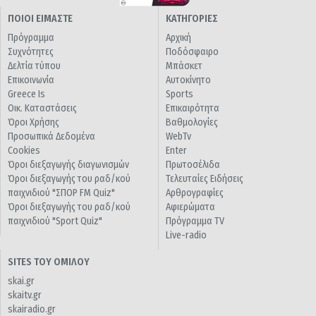
ΠΟΙΟΙ ΕΙΜΑΣΤΕ
ΚΑΤΗΓΟΡΙΕΣ
Πρόγραμμα
Αρχική
Συχνότητες
Ποδόσφαιρο
Δελτία τύπου
Μπάσκετ
Επικοινωνία
Αυτοκίνητο
Greece Is
Sports
Οικ. Καταστάσεις
Επικαιρότητα
Όροι Χρήσης
Βαθμολογίες
Προσωπικά Δεδομένα
WebTv
Cookies
Enter
Όροι διεξαγωγής διαγωνισμών
Πρωτοσέλιδα
Όροι διεξαγωγής του ραδ/κού
Τελευταίες Ειδήσεις
παιχνιδιού "ΣΠΟΡ FM Quiz"
Αρθρογραφίες
Όροι διεξαγωγής του ραδ/κού
Αφιερώματα
παιχνιδιού "Sport Quiz"
Πρόγραμμα TV
Live-radio
SITES ΤΟΥ ΟΜΙΛΟΥ
skai.gr
skaitv.gr
skairadio.gr