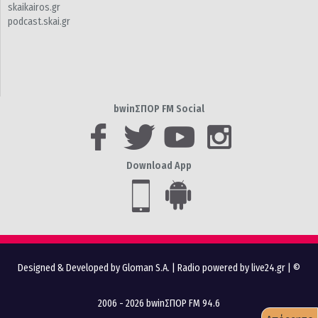
skaikairos.gr
podcast.skai.gr
bwinΣΠΟΡ FM Social
Download App
Designed & Developed by Gloman S.A.
|
Radio powered by live24.gr
| ©
2006 - 2026 bwinΣΠΟΡ FM 94.6