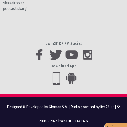
skaikairos.gr
podcast.skai.gr
bwinΣΠΟΡ FM Social
Download App
Designed & Developed by Gloman S.A.
|
Radio powered by live24.gr
| ©
2006 - 2026 bwinΣΠΟΡ FM 94.6