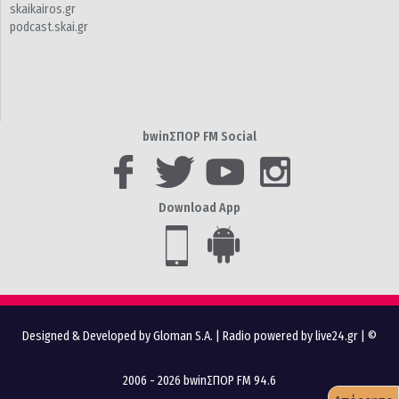
skaikairos.gr
podcast.skai.gr
bwinΣΠΟΡ FM Social
Download App
Designed & Developed by Gloman S.A.
|
Radio powered by live24.gr
| ©
2006 - 2026 bwinΣΠΟΡ FM 94.6