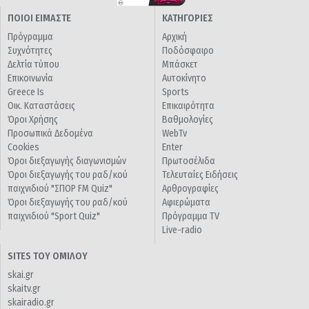
ΠΟΙΟΙ ΕΙΜΑΣΤΕ
ΚΑΤΗΓΟΡΙΕΣ
Πρόγραμμα
Αρχική
Συχνότητες
Ποδόσφαιρο
Δελτία τύπου
Μπάσκετ
Επικοινωνία
Αυτοκίνητο
Greece Is
Sports
Οικ. Καταστάσεις
Επικαιρότητα
Όροι Χρήσης
Βαθμολογίες
Προσωπικά Δεδομένα
WebTv
Cookies
Enter
Όροι διεξαγωγής διαγωνισμών
Πρωτοσέλιδα
Όροι διεξαγωγής του ραδ/κού
Τελευταίες Ειδήσεις
παιχνιδιού "ΣΠΟΡ FM Quiz"
Αρθρογραφίες
Όροι διεξαγωγής του ραδ/κού
Αφιερώματα
παιχνιδιού "Sport Quiz"
Πρόγραμμα TV
Live-radio
SITES ΤΟΥ ΟΜΙΛΟΥ
skai.gr
skaitv.gr
skairadio.gr