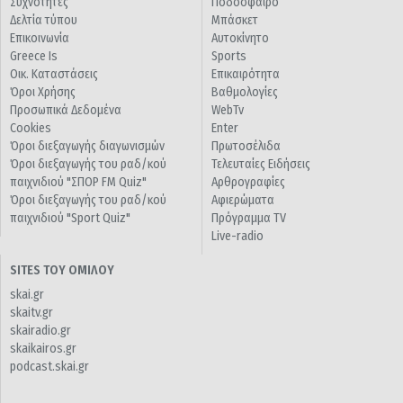
Συχνότητες
Ποδόσφαιρο
Δελτία τύπου
Μπάσκετ
Επικοινωνία
Αυτοκίνητο
Greece Is
Sports
Οικ. Καταστάσεις
Επικαιρότητα
Όροι Χρήσης
Βαθμολογίες
Προσωπικά Δεδομένα
WebTv
Cookies
Enter
Όροι διεξαγωγής διαγωνισμών
Πρωτοσέλιδα
Όροι διεξαγωγής του ραδ/κού
Τελευταίες Ειδήσεις
παιχνιδιού "ΣΠΟΡ FM Quiz"
Αρθρογραφίες
Όροι διεξαγωγής του ραδ/κού
Αφιερώματα
παιχνιδιού "Sport Quiz"
Πρόγραμμα TV
Live-radio
SITES ΤΟΥ ΟΜΙΛΟΥ
skai.gr
skaitv.gr
skairadio.gr
skaikairos.gr
podcast.skai.gr