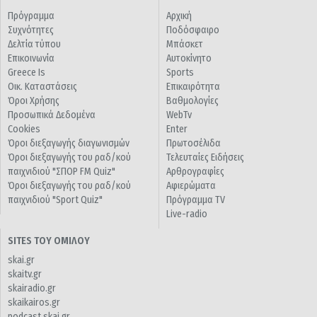
Πρόγραμμα
Αρχική
Συχνότητες
Ποδόσφαιρο
Δελτία τύπου
Μπάσκετ
Επικοινωνία
Αυτοκίνητο
Greece Is
Sports
Οικ. Καταστάσεις
Επικαιρότητα
Όροι Χρήσης
Βαθμολογίες
Προσωπικά Δεδομένα
WebTv
Cookies
Enter
Όροι διεξαγωγής διαγωνισμών
Πρωτοσέλιδα
Όροι διεξαγωγής του ραδ/κού
Τελευταίες Ειδήσεις
παιχνιδιού "ΣΠΟΡ FM Quiz"
Αρθρογραφίες
Όροι διεξαγωγής του ραδ/κού
Αφιερώματα
παιχνιδιού "Sport Quiz"
Πρόγραμμα TV
Live-radio
SITES ΤΟΥ ΟΜΙΛΟΥ
skai.gr
skaitv.gr
skairadio.gr
skaikairos.gr
podcast.skai.gr