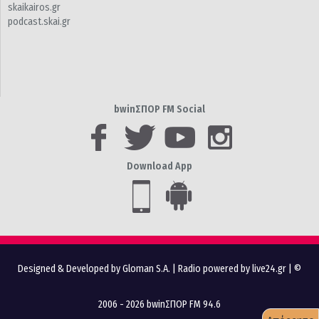
skaikairos.gr
podcast.skai.gr
bwinΣΠΟΡ FM Social
Download App
Designed & Developed by Gloman S.A.
|
Radio powered by live24.gr
| ©
2006 - 2026 bwinΣΠΟΡ FM 94.6