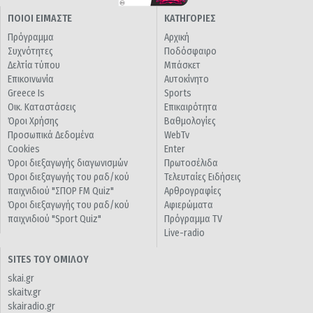
ΠΟΙΟΙ ΕΙΜΑΣΤΕ
ΚΑΤΗΓΟΡΙΕΣ
Πρόγραμμα
Αρχική
Συχνότητες
Ποδόσφαιρο
Δελτία τύπου
Μπάσκετ
Επικοινωνία
Αυτοκίνητο
Greece Is
Sports
Οικ. Καταστάσεις
Επικαιρότητα
Όροι Χρήσης
Βαθμολογίες
Προσωπικά Δεδομένα
WebTv
Cookies
Enter
Όροι διεξαγωγής διαγωνισμών
Πρωτοσέλιδα
Όροι διεξαγωγής του ραδ/κού
Τελευταίες Ειδήσεις
παιχνιδιού "ΣΠΟΡ FM Quiz"
Αρθρογραφίες
Όροι διεξαγωγής του ραδ/κού
Αφιερώματα
παιχνιδιού "Sport Quiz"
Πρόγραμμα TV
Live-radio
SITES ΤΟΥ ΟΜΙΛΟΥ
skai.gr
skaitv.gr
skairadio.gr