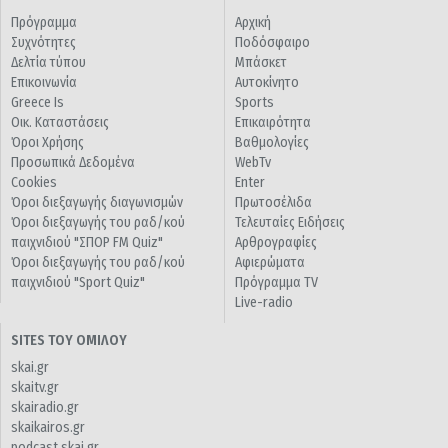
Πρόγραμμα
Αρχική
Συχνότητες
Ποδόσφαιρο
Δελτία τύπου
Μπάσκετ
Επικοινωνία
Αυτοκίνητο
Greece Is
Sports
Οικ. Καταστάσεις
Επικαιρότητα
Όροι Χρήσης
Βαθμολογίες
Προσωπικά Δεδομένα
WebTv
Cookies
Enter
Όροι διεξαγωγής διαγωνισμών
Πρωτοσέλιδα
Όροι διεξαγωγής του ραδ/κού
Τελευταίες Ειδήσεις
παιχνιδιού "ΣΠΟΡ FM Quiz"
Αρθρογραφίες
Όροι διεξαγωγής του ραδ/κού
Αφιερώματα
παιχνιδιού "Sport Quiz"
Πρόγραμμα TV
Live-radio
SITES ΤΟΥ ΟΜΙΛΟΥ
skai.gr
skaitv.gr
skairadio.gr
skaikairos.gr
podcast.skai.gr