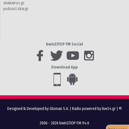
skaikairos.gr
podcast.skai.gr
bwinΣΠΟΡ FM Social
Download App
Designed & Developed by Gloman S.A.
|
Radio powered by live24.gr
| ©
2006 - 2026 bwinΣΠΟΡ FM 94.6