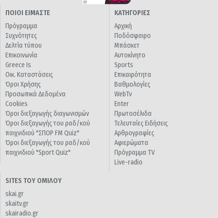
ΠΟΙΟΙ ΕΙΜΑΣΤΕ
ΚΑΤΗΓΟΡΙΕΣ
Πρόγραμμα
Αρχική
Συχνότητες
Ποδόσφαιρο
Δελτία τύπου
Μπάσκετ
Επικοινωνία
Αυτοκίνητο
Greece Is
Sports
Οικ. Καταστάσεις
Επικαιρότητα
Όροι Χρήσης
Βαθμολογίες
Προσωπικά Δεδομένα
WebTv
Cookies
Enter
Όροι διεξαγωγής διαγωνισμών
Πρωτοσέλιδα
Όροι διεξαγωγής του ραδ/κού
Τελευταίες Ειδήσεις
παιχνιδιού "ΣΠΟΡ FM Quiz"
Αρθρογραφίες
Όροι διεξαγωγής του ραδ/κού
Αφιερώματα
παιχνιδιού "Sport Quiz"
Πρόγραμμα TV
Live-radio
SITES ΤΟΥ ΟΜΙΛΟΥ
skai.gr
skaitv.gr
skairadio.gr