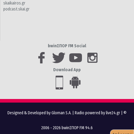
skaikairos.gr
podcast.skai.gr
bwinΣΠΟΡ FM Social
Download App
Designed & Developed by Gloman S.A.
|
Radio powered by live24.gr
| ©
2006 - 2026 bwinΣΠΟΡ FM 94.6