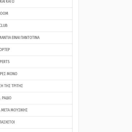
ΚΑΙ ΚΑΤΩ
ROOM
 CLUB
ΜΑΝΤΙΑ ΕΙΝΑΙ ΠΑΝΤΟΤΙΝΑ
ΠΟΡΤΕΡ
XPERTS
ΕΡΕΣ ΜΟΝΟ
ΣΗ ΤΗΣ ΤΡΙΤΗΣ
… ΡΑΔΙΟ
 ΜΕΤΑ ΜΟΥΣΙΚΗΣ
ΠΑΣΧΕΤΟΙ