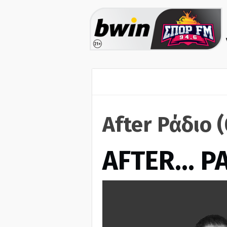
After Ράδιο 
AFTER… Ρ