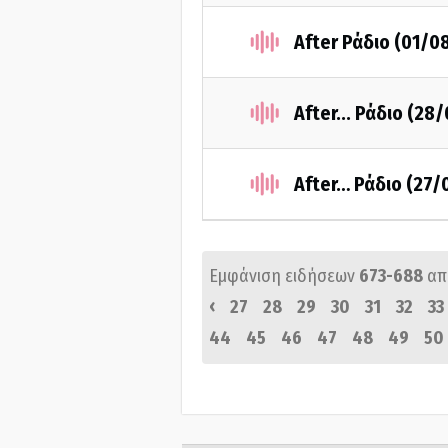
After Ράδιο (01/0
After... Ράδιο (28
After… Ράδιο (27/
Εμφάνιση ειδήσεων
673-688
απ
‹
27
28
29
30
31
32
33
44
45
46
47
48
49
50