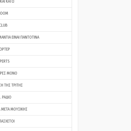
ΚΑΙ ΚΑΤΩ
ROOM
 CLUB
ΜΑΝΤΙΑ ΕΙΝΑΙ ΠΑΝΤΟΤΙΝΑ
ΠΟΡΤΕΡ
XPERTS
ΕΡΕΣ ΜΟΝΟ
ΣΗ ΤΗΣ ΤΡΙΤΗΣ
… ΡΑΔΙΟ
 ΜΕΤΑ ΜΟΥΣΙΚΗΣ
ΠΑΣΧΕΤΟΙ