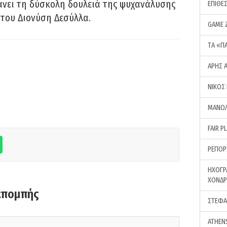
νει τη δύσκολη δουλειά της ψυχανάλυσης
ΕΠΙΘΕ
του Διονύση Δεσύλλα.
GAME 
ΤA «Π
ΑΡΗΣ 
ΝΙΚΟΣ
ΜΑΝΩΛ
FAIR P
ΡΕΠΟΡ
ΗΧΟΓΡ
ΧΟΝΔ
κπομπής
ΣΤΕΦΑ
ATHEN