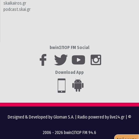
skaikairos.gr
podcast.skai.gr
bwinΣΠΟΡ FM Social
Download App
Designed & Developed by Gloman S.A.
|
Radio powered by live24.gr
| ©
2006 - 2026 bwinΣΠΟΡ FM 94.6