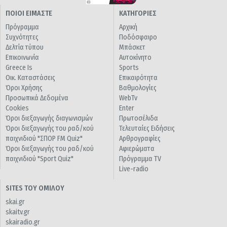
ΠΟΙΟΙ ΕΙΜΑΣΤΕ
ΚΑΤΗΓΟΡΙΕΣ
Πρόγραμμα
Αρχική
Συχνότητες
Ποδόσφαιρο
Δελτία τύπου
Μπάσκετ
Επικοινωνία
Αυτοκίνητο
Greece Is
Sports
Οικ. Καταστάσεις
Επικαιρότητα
Όροι Χρήσης
Βαθμολογίες
Προσωπικά Δεδομένα
WebTv
Cookies
Enter
Όροι διεξαγωγής διαγωνισμών
Πρωτοσέλιδα
Όροι διεξαγωγής του ραδ/κού
Τελευταίες Ειδήσεις
παιχνιδιού "ΣΠΟΡ FM Quiz"
Αρθρογραφίες
Όροι διεξαγωγής του ραδ/κού
Αφιερώματα
παιχνιδιού "Sport Quiz"
Πρόγραμμα TV
Live-radio
SITES ΤΟΥ ΟΜΙΛΟΥ
skai.gr
skaitv.gr
skairadio.gr