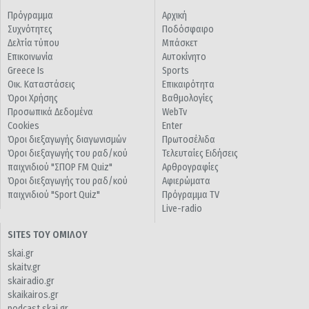
Πρόγραμμα
Αρχική
Συχνότητες
Ποδόσφαιρο
Δελτία τύπου
Μπάσκετ
Επικοινωνία
Αυτοκίνητο
Greece Is
Sports
Οικ. Καταστάσεις
Επικαιρότητα
Όροι Χρήσης
Βαθμολογίες
Προσωπικά Δεδομένα
WebTv
Cookies
Enter
Όροι διεξαγωγής διαγωνισμών
Πρωτοσέλιδα
Όροι διεξαγωγής του ραδ/κού
Τελευταίες Ειδήσεις
παιχνιδιού "ΣΠΟΡ FM Quiz"
Αρθρογραφίες
Όροι διεξαγωγής του ραδ/κού
Αφιερώματα
παιχνιδιού "Sport Quiz"
Πρόγραμμα TV
Live-radio
SITES ΤΟΥ ΟΜΙΛΟΥ
skai.gr
skaitv.gr
skairadio.gr
skaikairos.gr
podcast.skai.gr