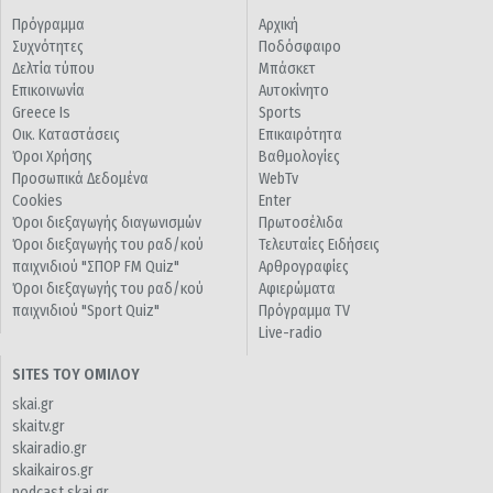
Πρόγραμμα
Αρχική
Συχνότητες
Ποδόσφαιρο
Δελτία τύπου
Μπάσκετ
Επικοινωνία
Αυτοκίνητο
Greece Is
Sports
Οικ. Καταστάσεις
Επικαιρότητα
Όροι Χρήσης
Βαθμολογίες
Προσωπικά Δεδομένα
WebTv
Cookies
Enter
Όροι διεξαγωγής διαγωνισμών
Πρωτοσέλιδα
Όροι διεξαγωγής του ραδ/κού
Τελευταίες Ειδήσεις
παιχνιδιού "ΣΠΟΡ FM Quiz"
Αρθρογραφίες
Όροι διεξαγωγής του ραδ/κού
Αφιερώματα
παιχνιδιού "Sport Quiz"
Πρόγραμμα TV
Live-radio
SITES ΤΟΥ ΟΜΙΛΟΥ
skai.gr
skaitv.gr
skairadio.gr
skaikairos.gr
podcast.skai.gr