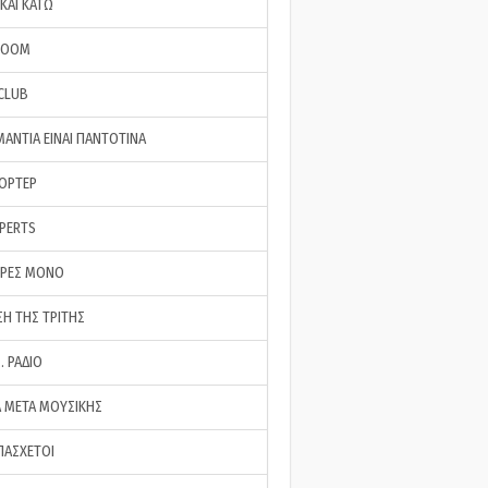
ΚΑΙ ΚΑΤΩ
ROOM
 CLUB
ΜΑΝΤΙΑ ΕΙΝΑΙ ΠΑΝΤΟΤΙΝΑ
ΠΟΡΤΕΡ
XPERTS
ΕΡΕΣ ΜΟΝΟ
ΣΗ ΤΗΣ ΤΡΙΤΗΣ
… ΡΑΔΙΟ
 ΜΕΤΑ ΜΟΥΣΙΚΗΣ
ΠΑΣΧΕΤΟΙ