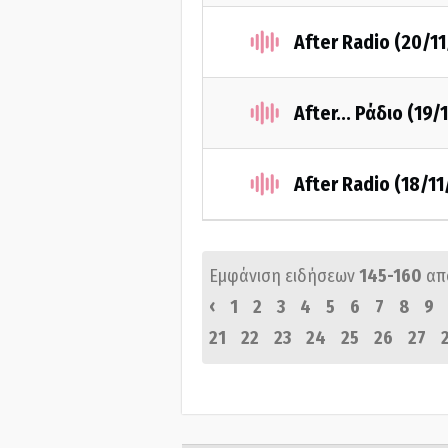
After Radio (20/1
After... Ράδιο (19/
After Radio (18/1
Εμφάνιση ειδήσεων
145-160
απ
‹
1
2
3
4
5
6
7
8
9
21
22
23
24
25
26
27