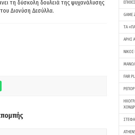
νει τη δύσκολη δουλειά της ψυχανάλυσης
ΕΠΙΘΕ
του Διονύση Δεσύλλα.
GAME 
ΤA «Π
ΑΡΗΣ 
ΝΙΚΟΣ
ΜΑΝΩΛ
FAIR P
ΡΕΠΟΡ
ΗΧΟΓΡ
ΧΟΝΔ
κπομπής
ΣΤΕΦΑ
ATHEN