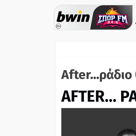
After...ράδιο
AFTER… Ρ