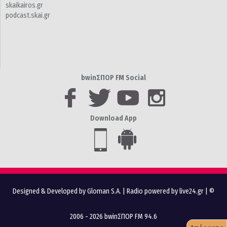
skaikairos.gr
podcast.skai.gr
bwinΣΠΟΡ FM Social
Download App
Designed & Developed by Gloman S.A.
|
Radio powered by live24.gr
| ©
2006 - 2026 bwinΣΠΟΡ FM 94.6