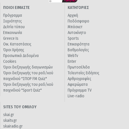
ΠΟΙΟΙ ΕΙΜΑΣΤΕ
ΚΑΤΗΓΟΡΙΕΣ
Πρόγραμμα
Αρχική
Συχνότητες
Ποδόσφαιρο
Δελτία τύπου
Μπάσκετ
Επικοινωνία
Αυτοκίνητο
Greece Is
Sports
Οικ. Καταστάσεις
Επικαιρότητα
Όροι Χρήσης
Βαθμολογίες
Προσωπικά Δεδομένα
WebTv
Cookies
Enter
Όροι διεξαγωγής διαγωνισμών
Πρωτοσέλιδα
Όροι διεξαγωγής του ραδ/κού
Τελευταίες Ειδήσεις
παιχνιδιού "ΣΠΟΡ FM Quiz"
Αρθρογραφίες
Όροι διεξαγωγής του ραδ/κού
Αφιερώματα
παιχνιδιού "Sport Quiz"
Πρόγραμμα TV
Live-radio
SITES ΤΟΥ ΟΜΙΛΟΥ
skai.gr
skaitv.gr
skairadio.gr