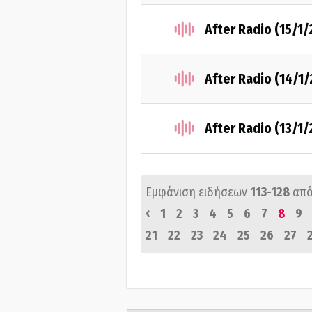
After Radio (15/1
After Radio (14/1
After Radio (13/1
Εμφάνιση ειδήσεων
113-128
από
‹
1
2
3
4
5
6
7
8
9
21
22
23
24
25
26
27