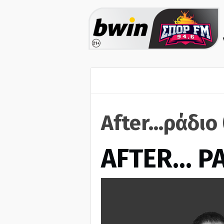
After...ράδιο
AFTER… Ρ