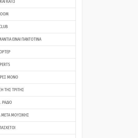
ΚΑΙ ΚΑΤΩ
ROOM
 CLUB
ΜΑΝΤΙΑ ΕΙΝΑΙ ΠΑΝΤΟΤΙΝΑ
ΠΟΡΤΕΡ
XPERTS
ΕΡΕΣ ΜΟΝΟ
ΣΗ ΤΗΣ ΤΡΙΤΗΣ
… ΡΑΔΙΟ
 ΜΕΤΑ ΜΟΥΣΙΚΗΣ
ΠΑΣΧΕΤΟΙ