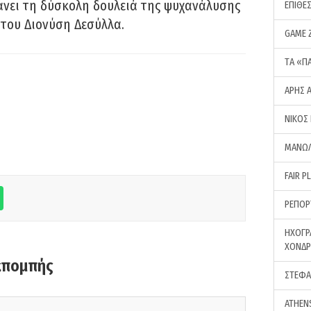
νει τη δύσκολη δουλειά της ψυχανάλυσης
ΕΠΙΘΕ
του Διονύση Δεσύλλα.
GAME 
ΤA «Π
ΑΡΗΣ 
ΝΙΚΟΣ
ΜΑΝΩΛ
FAIR P
ΡΕΠΟΡ
ΗΧΟΓΡ
ΧΟΝΔ
κπομπής
ΣΤΕΦΑ
ATHEN