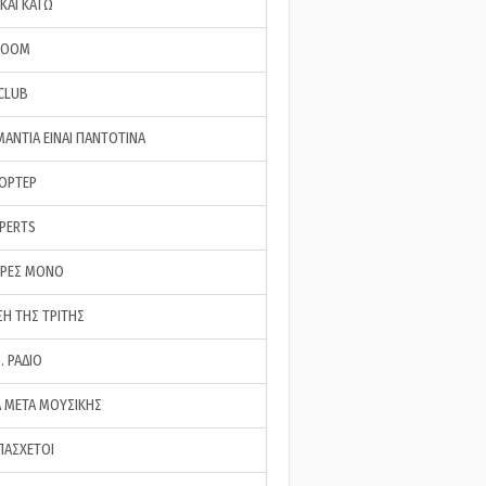
ΚΑΙ ΚΑΤΩ
ROOM
 CLUB
ΜΑΝΤΙΑ ΕΙΝΑΙ ΠΑΝΤΟΤΙΝΑ
ΠΟΡΤΕΡ
XPERTS
ΕΡΕΣ ΜΟΝΟ
ΣΗ ΤΗΣ ΤΡΙΤΗΣ
… ΡΑΔΙΟ
 ΜΕΤΑ ΜΟΥΣΙΚΗΣ
ΠΑΣΧΕΤΟΙ