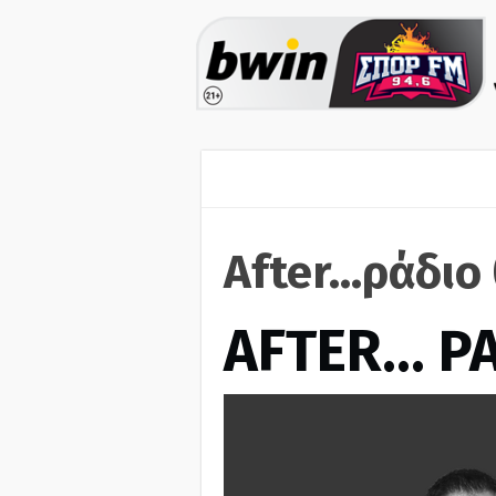
After...ράδιο
AFTER… Ρ