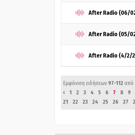
After Radio (06/0
After Radio (05/0
After Radio (4/2/
Εμφάνιση ειδήσεων
97-112
από
‹
1
2
3
4
5
6
7
8
9
21
22
23
24
25
26
27