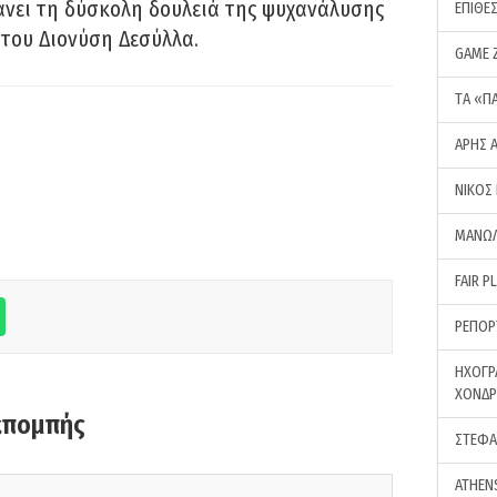
νει τη δύσκολη δουλειά της ψυχανάλυσης
ΕΠΙΘΕ
του Διονύση Δεσύλλα.
GAME 
ΤA «Π
ΑΡΗΣ 
ΝΙΚΟΣ
ΜΑΝΩΛ
FAIR P
ΡΕΠΟΡ
ΗΧΟΓΡ
ΧΟΝΔ
κπομπής
ΣΤΕΦΑ
ATHEN