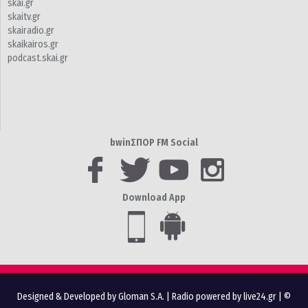
skai.gr
skaitv.gr
skairadio.gr
skaikairos.gr
podcast.skai.gr
bwinΣΠΟΡ FM Social
Download App
Designed & Developed by Gloman S.A.
|
Radio powered by live24.gr
| ©