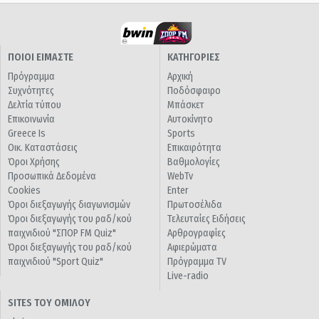
ΠΟΙΟΙ ΕΙΜΑΣΤΕ
ΚΑΤΗΓΟΡΙΕΣ
Πρόγραμμα
Αρχική
Συχνότητες
Ποδόσφαιρο
Δελτία τύπου
Μπάσκετ
Επικοινωνία
Αυτοκίνητο
Greece Is
Sports
Οικ. Καταστάσεις
Επικαιρότητα
Όροι Χρήσης
Βαθμολογίες
Προσωπικά Δεδομένα
WebTv
Cookies
Enter
Όροι διεξαγωγής διαγωνισμών
Πρωτοσέλιδα
Όροι διεξαγωγής του ραδ/κού
Τελευταίες Ειδήσεις
παιχνιδιού "ΣΠΟΡ FM Quiz"
Αρθρογραφίες
Όροι διεξαγωγής του ραδ/κού
Αφιερώματα
παιχνιδιού "Sport Quiz"
Πρόγραμμα TV
Live-radio
SITES ΤΟΥ ΟΜΙΛΟΥ