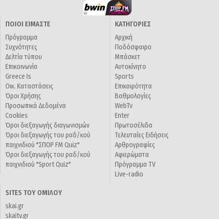
ΠΟΙΟΙ ΕΙΜΑΣΤΕ
ΚΑΤΗΓΟΡΙΕΣ
Πρόγραμμα
Αρχική
Συχνότητες
Ποδόσφαιρο
Δελτία τύπου
Μπάσκετ
Επικοινωνία
Αυτοκίνητο
Greece Is
Sports
Οικ. Καταστάσεις
Επικαιρότητα
Όροι Χρήσης
Βαθμολογίες
Προσωπικά Δεδομένα
WebTv
Cookies
Enter
Όροι διεξαγωγής διαγωνισμών
Πρωτοσέλιδα
Όροι διεξαγωγής του ραδ/κού
Τελευταίες Ειδήσεις
παιχνιδιού "ΣΠΟΡ FM Quiz"
Αρθρογραφίες
Όροι διεξαγωγής του ραδ/κού
Αφιερώματα
παιχνιδιού "Sport Quiz"
Πρόγραμμα TV
Live-radio
SITES ΤΟΥ ΟΜΙΛΟΥ
skai.gr
skaitv.gr