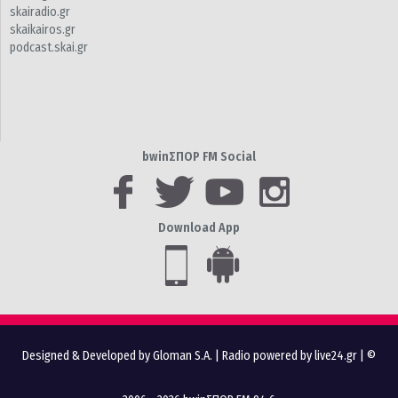
skairadio.gr
skaikairos.gr
podcast.skai.gr
bwinΣΠΟΡ FM Social
Download App
Designed & Developed by Gloman S.A.
|
Radio powered by live24.gr
| ©