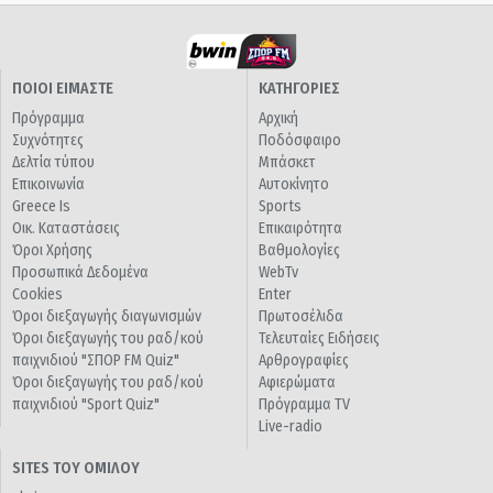
ΠΟΙΟΙ ΕΙΜΑΣΤΕ
ΚΑΤΗΓΟΡΙΕΣ
Πρόγραμμα
Αρχική
Συχνότητες
Ποδόσφαιρο
Δελτία τύπου
Μπάσκετ
Επικοινωνία
Αυτοκίνητο
Greece Is
Sports
Οικ. Καταστάσεις
Επικαιρότητα
Όροι Χρήσης
Βαθμολογίες
Προσωπικά Δεδομένα
WebTv
Cookies
Enter
Όροι διεξαγωγής διαγωνισμών
Πρωτοσέλιδα
Όροι διεξαγωγής του ραδ/κού
Τελευταίες Ειδήσεις
παιχνιδιού "ΣΠΟΡ FM Quiz"
Αρθρογραφίες
Όροι διεξαγωγής του ραδ/κού
Αφιερώματα
παιχνιδιού "Sport Quiz"
Πρόγραμμα TV
Live-radio
SITES ΤΟΥ ΟΜΙΛΟΥ