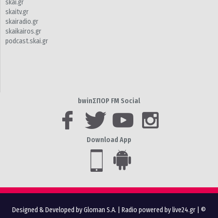
skai.gr
skaitv.gr
skairadio.gr
skaikairos.gr
podcast.skai.gr
bwinΣΠΟΡ FM Social
Download App
Designed & Developed by Gloman S.A.
|
Radio powered by live24.gr
| ©