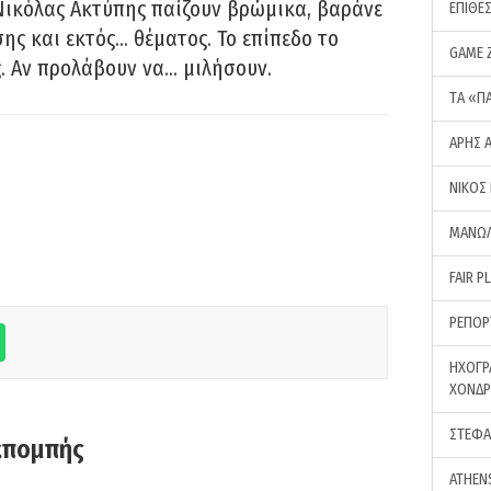
Νικόλας Ακτύπης παίζουν βρώμικα, βαράνε
ΕΠΙΘΕ
ης και εκτός… θέματος. Το επίπεδο το
GAME 
ς. Αν προλάβουν να… μιλήσουν.
ΤA «Π
ΑΡΗΣ 
ΝΙΚΟΣ
ΜΑΝΩΛ
FAIR P
ΡΕΠΟΡ
ΗΧΟΓΡ
ΧΟΝΔ
ΣΤΕΦΑ
κπομπής
ATHEN