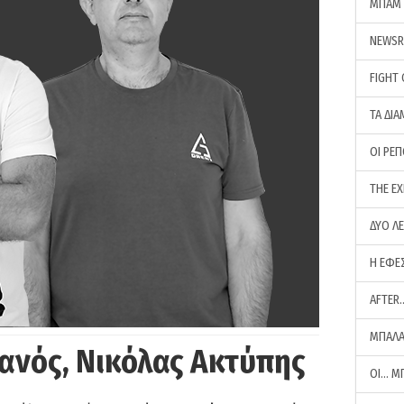
ΜΠΑΜ 
NEWS
FIGHT
ΤΑ ΔΙΑ
ΟΙ ΡΕ
THE E
ΔΥΟ Λ
Η ΕΦΕ
AFTER
ΜΠΑΛΑ
ανός, Νικόλας Ακτύπης
ΟΙ… Μ