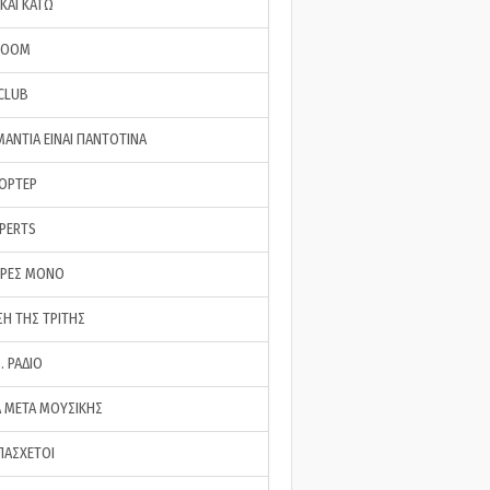
ΚΑΙ ΚΑΤΩ
ROOM
 CLUB
ΜΑΝΤΙΑ ΕΙΝΑΙ ΠΑΝΤΟΤΙΝΑ
ΠΟΡΤΕΡ
XPERTS
ΕΡΕΣ ΜΟΝΟ
ΣΗ ΤΗΣ ΤΡΙΤΗΣ
… ΡΑΔΙΟ
 ΜΕΤΑ ΜΟΥΣΙΚΗΣ
ΠΑΣΧΕΤΟΙ