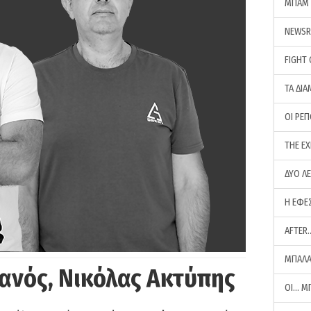
ΜΠΑΜ 
NEWS
FIGHT
ΤΑ ΔΙΑ
ΟΙ ΡΕ
THE E
ΔΥΟ Λ
Η ΕΦΕ
AFTER
ΜΠΑΛΑ
ανός, Νικόλας Ακτύπης
ΟΙ… Μ