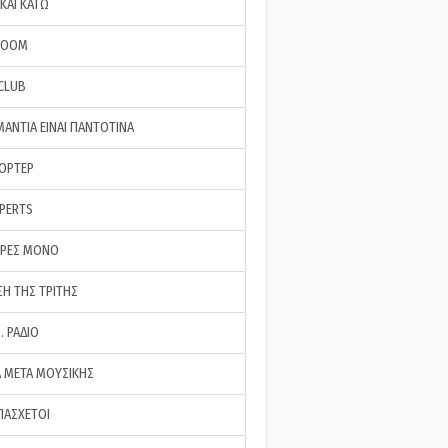
ΚΑΙ ΚΑΤΩ
ROOM
 CLUB
ΜΑΝΤΙΑ ΕΙΝΑΙ ΠΑΝΤΟΤΙΝΑ
ΠΟΡΤΕΡ
XPERTS
ΕΡΕΣ ΜΟΝΟ
ΣΗ ΤΗΣ ΤΡΙΤΗΣ
… ΡΑΔΙΟ
 ΜΕΤΑ ΜΟΥΣΙΚΗΣ
ΠΑΣΧΕΤΟΙ