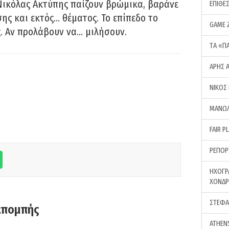
Νικόλας Ακτύπης παίζουν βρώμικα, βαράνε
ΕΠΙΘΕ
ης και εκτός… θέματος. Το επίπεδο το
GAME 
ς. Αν προλάβουν να… μιλήσουν.
ΤA «Π
ΑΡΗΣ 
ΝΙΚΟΣ
ΜΑΝΩΛ
FAIR P
ΡΕΠΟΡ
ΗΧΟΓΡ
ΧΟΝΔ
ΣΤΕΦΑ
κπομπής
ATHEN