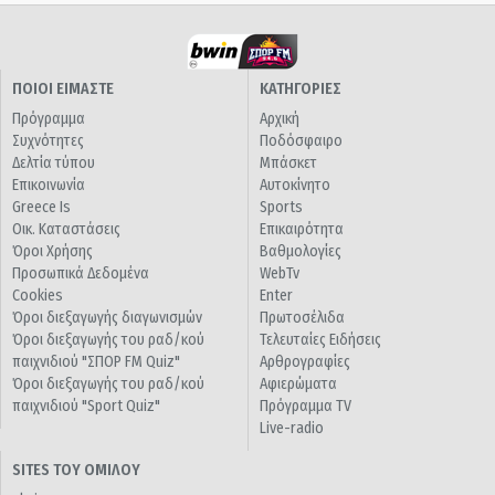
ΠΟΙΟΙ ΕΙΜΑΣΤΕ
ΚΑΤΗΓΟΡΙΕΣ
Πρόγραμμα
Αρχική
Συχνότητες
Ποδόσφαιρο
Δελτία τύπου
Μπάσκετ
Επικοινωνία
Αυτοκίνητο
Greece Is
Sports
Οικ. Καταστάσεις
Επικαιρότητα
Όροι Χρήσης
Βαθμολογίες
Προσωπικά Δεδομένα
WebTv
Cookies
Enter
Όροι διεξαγωγής διαγωνισμών
Πρωτοσέλιδα
Όροι διεξαγωγής του ραδ/κού
Τελευταίες Ειδήσεις
παιχνιδιού "ΣΠΟΡ FM Quiz"
Αρθρογραφίες
Όροι διεξαγωγής του ραδ/κού
Αφιερώματα
παιχνιδιού "Sport Quiz"
Πρόγραμμα TV
Live-radio
SITES ΤΟΥ ΟΜΙΛΟΥ