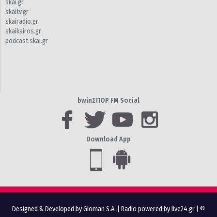
skai.gr
skaitv.gr
skairadio.gr
skaikairos.gr
podcast.skai.gr
bwinΣΠΟΡ FM Social
Download App
Designed & Developed by Gloman S.A.
|
Radio powered by live24.gr
| ©