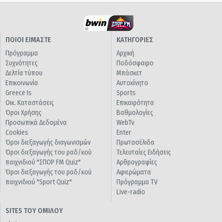
ΠΟΙΟΙ ΕΙΜΑΣΤΕ
ΚΑΤΗΓΟΡΙΕΣ
Πρόγραμμα
Αρχική
Συχνότητες
Ποδόσφαιρο
Δελτία τύπου
Μπάσκετ
Επικοινωνία
Αυτοκίνητο
Greece Is
Sports
Οικ. Καταστάσεις
Επικαιρότητα
Όροι Χρήσης
Βαθμολογίες
Προσωπικά Δεδομένα
WebTv
Cookies
Enter
Όροι διεξαγωγής διαγωνισμών
Πρωτοσέλιδα
Όροι διεξαγωγής του ραδ/κού
Τελευταίες Ειδήσεις
παιχνιδιού "ΣΠΟΡ FM Quiz"
Αρθρογραφίες
Όροι διεξαγωγής του ραδ/κού
Αφιερώματα
παιχνιδιού "Sport Quiz"
Πρόγραμμα TV
Live-radio
SITES ΤΟΥ ΟΜΙΛΟΥ