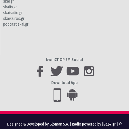
skai.gr
skaitv.gr
skairadio.gr
skaikairos.gr
podcast.skai.gr
bwinΣΠΟΡ FM Social
Download App
Designed & Developed by Gloman S.A.
|
Radio powered by live24.gr
| ©