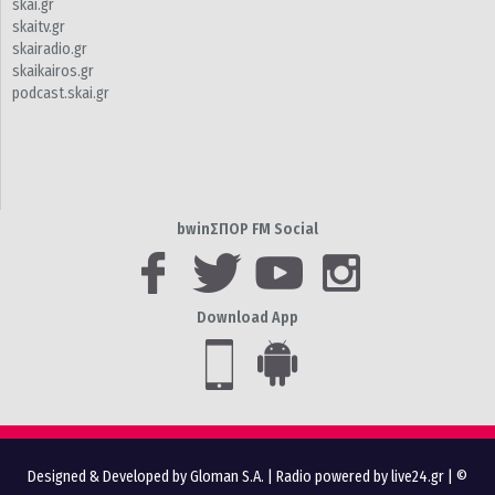
skai.gr
skaitv.gr
skairadio.gr
skaikairos.gr
podcast.skai.gr
bwinΣΠΟΡ FM Social
Download App
Designed & Developed by Gloman S.A.
|
Radio powered by live24.gr
| ©