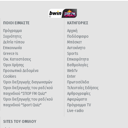
ΠΟΙΟΙ ΕΙΜΑΣΤΕ
ΚΑΤΗΓΟΡΙΕΣ
Πρόγραμμα
Αρχική
Συχνότητες
Ποδόσφαιρο
Δελτία τύπου
Μπάσκετ
Επικοινωνία
Αυτοκίνητο
Greece Is
Sports
Οικ. Καταστάσεις
Επικαιρότητα
Όροι Χρήσης
Βαθμολογίες
Προσωπικά Δεδομένα
WebTv
Cookies
Enter
Όροι διεξαγωγής διαγωνισμών
Πρωτοσέλιδα
Όροι διεξαγωγής του ραδ/κού
Τελευταίες Ειδήσεις
παιχνιδιού "ΣΠΟΡ FM Quiz"
Αρθρογραφίες
Όροι διεξαγωγής του ραδ/κού
Αφιερώματα
παιχνιδιού "Sport Quiz"
Πρόγραμμα TV
Live-radio
SITES ΤΟΥ ΟΜΙΛΟΥ