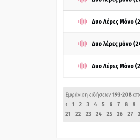
Δυο Λέρες Μόνο (
Δυο λέρες μόνο (
Δυο Λέρες Μόνο (
Εμφάνιση ειδήσεων
193-208
απ
‹
1
2
3
4
5
6
7
8
9
21
22
23
24
25
26
27