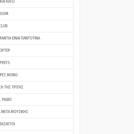
ΚΑΙ ΚΑΤΩ
ROOM
 CLUB
ΜΑΝΤΙΑ ΕΙΝΑΙ ΠΑΝΤΟΤΙΝΑ
ΠΟΡΤΕΡ
XPERTS
ΕΡΕΣ ΜΟΝΟ
ΣΗ ΤΗΣ ΤΡΙΤΗΣ
… ΡΑΔΙΟ
 ΜΕΤΑ ΜΟΥΣΙΚΗΣ
ΠΑΣΧΕΤΟΙ