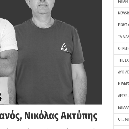
ΜΠΑΜ 
NEWS
FIGHT
ΤΑ ΔΙΑ
ΟΙ ΡΕ
THE E
ΔΥΟ Λ
Η ΕΦΕ
AFTER
ΜΠΑΛΑ
ανός, Νικόλας Ακτύπης
ΟΙ… Μ