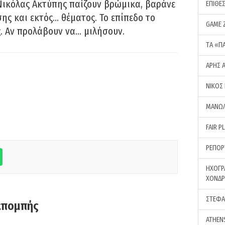
Νικόλας Ακτύπης παίζουν βρώμικα, βαράνε
ΕΠΙΘΕ
ης και εκτός… θέματος. Το επίπεδο το
GAME 
ς. Αν προλάβουν να… μιλήσουν.
ΤA «Π
ΑΡΗΣ 
ΝΙΚΟΣ
ΜΑΝΩΛ
FAIR P
ΡΕΠΟΡ
ΗΧΟΓΡ
ΧΟΝΔ
ΣΤΕΦΑ
κπομπής
ATHEN