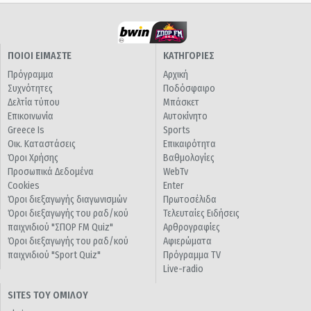
ΠΟΙΟΙ ΕΙΜΑΣΤΕ
ΚΑΤΗΓΟΡΙΕΣ
Πρόγραμμα
Αρχική
Συχνότητες
Ποδόσφαιρο
Δελτία τύπου
Μπάσκετ
Επικοινωνία
Αυτοκίνητο
Greece Is
Sports
Οικ. Καταστάσεις
Επικαιρότητα
Όροι Χρήσης
Βαθμολογίες
Προσωπικά Δεδομένα
WebTv
Cookies
Enter
Όροι διεξαγωγής διαγωνισμών
Πρωτοσέλιδα
Όροι διεξαγωγής του ραδ/κού
Τελευταίες Ειδήσεις
παιχνιδιού "ΣΠΟΡ FM Quiz"
Αρθρογραφίες
Όροι διεξαγωγής του ραδ/κού
Αφιερώματα
παιχνιδιού "Sport Quiz"
Πρόγραμμα TV
Live-radio
SITES ΤΟΥ ΟΜΙΛΟΥ