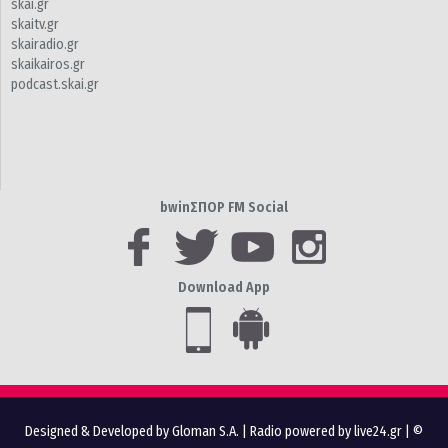
skai.gr
skaitv.gr
skairadio.gr
skaikairos.gr
podcast.skai.gr
bwinΣΠΟΡ FM Social
Download App
Designed & Developed by Gloman S.A.
|
Radio powered by live24.gr
| ©