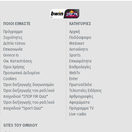
ΠΟΙΟΙ ΕΙΜΑΣΤΕ
ΚΑΤΗΓΟΡΙΕΣ
Πρόγραμμα
Αρχική
Συχνότητες
Ποδόσφαιρο
Δελτία τύπου
Μπάσκετ
Επικοινωνία
Αυτοκίνητο
Greece Is
Sports
Οικ. Καταστάσεις
Επικαιρότητα
Όροι Χρήσης
Βαθμολογίες
Προσωπικά Δεδομένα
WebTv
Cookies
Enter
Όροι διεξαγωγής διαγωνισμών
Πρωτοσέλιδα
Όροι διεξαγωγής του ραδ/κού
Τελευταίες Ειδήσεις
παιχνιδιού "ΣΠΟΡ FM Quiz"
Αρθρογραφίες
Όροι διεξαγωγής του ραδ/κού
Αφιερώματα
παιχνιδιού "Sport Quiz"
Πρόγραμμα TV
Live-radio
SITES ΤΟΥ ΟΜΙΛΟΥ