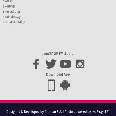
skai.gr
skaitv.gr
skairadio.gr
skaikairos.gr
podcast.skai.gr
bwinΣΠΟΡ FM Social
Download App
Designed & Developed by Gloman S.A.
|
Radio powered by live24.gr
| ©