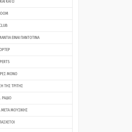
ΚΑΙ ΚΑΤΩ
ROOM
 CLUB
ΜΑΝΤΙΑ ΕΙΝΑΙ ΠΑΝΤΟΤΙΝΑ
ΠΟΡΤΕΡ
XPERTS
ΕΡΕΣ ΜΟΝΟ
ΣΗ ΤΗΣ ΤΡΙΤΗΣ
… ΡΑΔΙΟ
 ΜΕΤΑ ΜΟΥΣΙΚΗΣ
ΠΑΣΧΕΤΟΙ