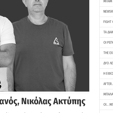
ΜΠΑΜ 
NEWS
FIGHT
ΤΑ ΔΙΑ
ΟΙ ΡΕ
THE E
ΔΥΟ Λ
Η ΕΦΕ
AFTER
ΜΠΑΛΑ
ανός, Νικόλας Ακτύπης
ΟΙ… Μ