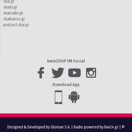
skai.gr
skaitv.gr
skairadio.gr
skaikairos.gr
podcast.skai.gr
bwinΣΠΟΡ FM Social
Download App
Designed & Developed by Gloman S.A.
|
Radio powered by live24.gr
| ©