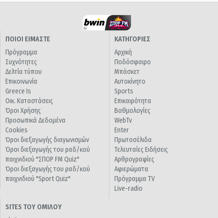
ΠΟΙΟΙ ΕΙΜΑΣΤΕ
ΚΑΤΗΓΟΡΙΕΣ
Πρόγραμμα
Αρχική
Συχνότητες
Ποδόσφαιρο
Δελτία τύπου
Μπάσκετ
Επικοινωνία
Αυτοκίνητο
Greece Is
Sports
Οικ. Καταστάσεις
Επικαιρότητα
Όροι Χρήσης
Βαθμολογίες
Προσωπικά Δεδομένα
WebTv
Cookies
Enter
Όροι διεξαγωγής διαγωνισμών
Πρωτοσέλιδα
Όροι διεξαγωγής του ραδ/κού
Τελευταίες Ειδήσεις
παιχνιδιού "ΣΠΟΡ FM Quiz"
Αρθρογραφίες
Όροι διεξαγωγής του ραδ/κού
Αφιερώματα
παιχνιδιού "Sport Quiz"
Πρόγραμμα TV
Live-radio
SITES ΤΟΥ ΟΜΙΛΟΥ