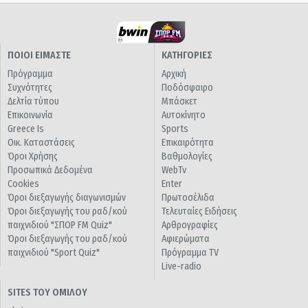
ΠΟΙΟΙ ΕΙΜΑΣΤΕ
ΚΑΤΗΓΟΡΙΕΣ
Πρόγραμμα
Αρχική
Συχνότητες
Ποδόσφαιρο
Δελτία τύπου
Μπάσκετ
Επικοινωνία
Αυτοκίνητο
Greece Is
Sports
Οικ. Καταστάσεις
Επικαιρότητα
Όροι Χρήσης
Βαθμολογίες
Προσωπικά Δεδομένα
WebTv
Cookies
Enter
Όροι διεξαγωγής διαγωνισμών
Πρωτοσέλιδα
Όροι διεξαγωγής του ραδ/κού
Τελευταίες Ειδήσεις
παιχνιδιού "ΣΠΟΡ FM Quiz"
Αρθρογραφίες
Όροι διεξαγωγής του ραδ/κού
Αφιερώματα
παιχνιδιού "Sport Quiz"
Πρόγραμμα TV
Live-radio
SITES ΤΟΥ ΟΜΙΛΟΥ