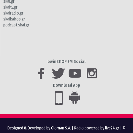
skai.gr
skaitv.gr
skairadio.gr
skaikairos.gr
podcast.skai.gr
bwinΣΠΟΡ FM Social
Download App
Designed & Developed by Gloman S.A.
|
Radio powered by live24.gr
| ©