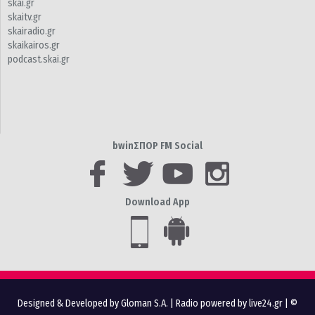
skai.gr
skaitv.gr
skairadio.gr
skaikairos.gr
podcast.skai.gr
bwinΣΠΟΡ FM Social
Download App
Designed & Developed by Gloman S.A.
|
Radio powered by live24.gr
| ©