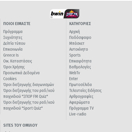
ΠΟΙΟΙ ΕΙΜΑΣΤΕ
ΚΑΤΗΓΟΡΙΕΣ
Πρόγραμμα
Αρχική
Συχνότητες
Ποδόσφαιρο
Δελτία τύπου
Μπάσκετ
Επικοινωνία
Αυτοκίνητο
Greece Is
Sports
Οικ. Καταστάσεις
Επικαιρότητα
Όροι Χρήσης
Βαθμολογίες
Προσωπικά Δεδομένα
WebTv
Cookies
Enter
Όροι διεξαγωγής διαγωνισμών
Πρωτοσέλιδα
Όροι διεξαγωγής του ραδ/κού
Τελευταίες Ειδήσεις
παιχνιδιού "ΣΠΟΡ FM Quiz"
Αρθρογραφίες
Όροι διεξαγωγής του ραδ/κού
Αφιερώματα
παιχνιδιού "Sport Quiz"
Πρόγραμμα TV
Live-radio
SITES ΤΟΥ ΟΜΙΛΟΥ