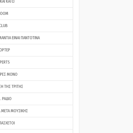
ΚΑΙ ΚΑΤΩ
ROOM
 CLUB
ΜΑΝΤΙΑ ΕΙΝΑΙ ΠΑΝΤΟΤΙΝΑ
ΠΟΡΤΕΡ
XPERTS
ΕΡΕΣ ΜΟΝΟ
ΣΗ ΤΗΣ ΤΡΙΤΗΣ
… ΡΑΔΙΟ
 ΜΕΤΑ ΜΟΥΣΙΚΗΣ
ΠΑΣΧΕΤΟΙ