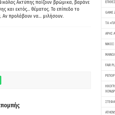
Νικόλας Ακτύπης παίζουν βρώμικα, βαράνε
ΕΠΙΘΕ
ης και εκτός… θέματος. Το επίπεδο το
GAME 
ς. Αν προλάβουν να… μιλήσουν.
ΤA «Π
ΑΡΗΣ 
ΝΙΚΟΣ
ΜΑΝΩΛ
FAIR P
ΡΕΠΟΡ
ΗΧΟΓΡ
ΧΟΝΔ
ΣΤΕΦΑ
κπομπής
ATHEN