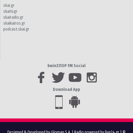
skai.gr
skaitv.gr
skairadio.gr
skaikairos.gr
podcast.skai.gr
bwinΣΠΟΡ FM Social
Download App
Designed & Developed by Gloman S.A.
|
Radio powered by live24.gr
| ©