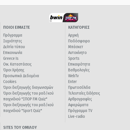
ΠΟΙΟΙ ΕΙΜΑΣΤΕ
ΚΑΤΗΓΟΡΙΕΣ
Πρόγραμμα
Αρχική
Συχνότητες
Ποδόσφαιρο
Δελτία τύπου
Μπάσκετ
Επικοινωνία
Αυτοκίνητο
Greece Is
Sports
Οικ. Καταστάσεις
Επικαιρότητα
Όροι Χρήσης
Βαθμολογίες
Προσωπικά Δεδομένα
WebTv
Cookies
Enter
Όροι διεξαγωγής διαγωνισμών
Πρωτοσέλιδα
Όροι διεξαγωγής του ραδ/κού
Τελευταίες Ειδήσεις
παιχνιδιού "ΣΠΟΡ FM Quiz"
Αρθρογραφίες
Όροι διεξαγωγής του ραδ/κού
Αφιερώματα
παιχνιδιού "Sport Quiz"
Πρόγραμμα TV
Live-radio
SITES ΤΟΥ ΟΜΙΛΟΥ