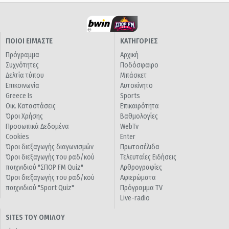
ΠΟΙΟΙ ΕΙΜΑΣΤΕ
ΚΑΤΗΓΟΡΙΕΣ
Πρόγραμμα
Αρχική
Συχνότητες
Ποδόσφαιρο
Δελτία τύπου
Μπάσκετ
Επικοινωνία
Αυτοκίνητο
Greece Is
Sports
Οικ. Καταστάσεις
Επικαιρότητα
Όροι Χρήσης
Βαθμολογίες
Προσωπικά Δεδομένα
WebTv
Cookies
Enter
Όροι διεξαγωγής διαγωνισμών
Πρωτοσέλιδα
Όροι διεξαγωγής του ραδ/κού
Τελευταίες Ειδήσεις
παιχνιδιού "ΣΠΟΡ FM Quiz"
Αρθρογραφίες
Όροι διεξαγωγής του ραδ/κού
Αφιερώματα
παιχνιδιού "Sport Quiz"
Πρόγραμμα TV
Live-radio
SITES ΤΟΥ ΟΜΙΛΟΥ