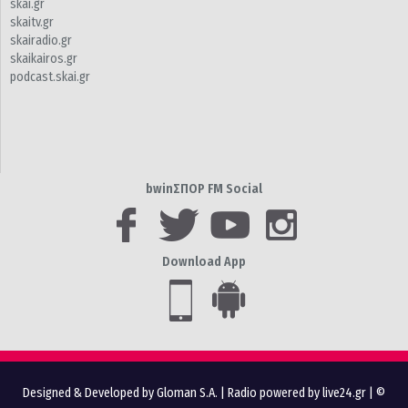
skai.gr
skaitv.gr
skairadio.gr
skaikairos.gr
podcast.skai.gr
bwinΣΠΟΡ FM Social
Download App
Designed & Developed by Gloman S.A.
|
Radio powered by live24.gr
| ©