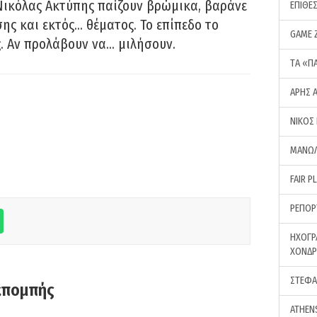
Νικόλας Ακτύπης παίζουν βρώμικα, βαράνε
ΕΠΙΘΕ
ης και εκτός… θέματος. Το επίπεδο το
GAME 
ς. Αν προλάβουν να… μιλήσουν.
ΤA «Π
ΑΡΗΣ 
ΝΙΚΟΣ
ΜΑΝΩΛ
FAIR P
ΡΕΠΟΡ
ΗΧΟΓΡ
ΧΟΝΔ
ΣΤΕΦΑ
κπομπής
ATHEN