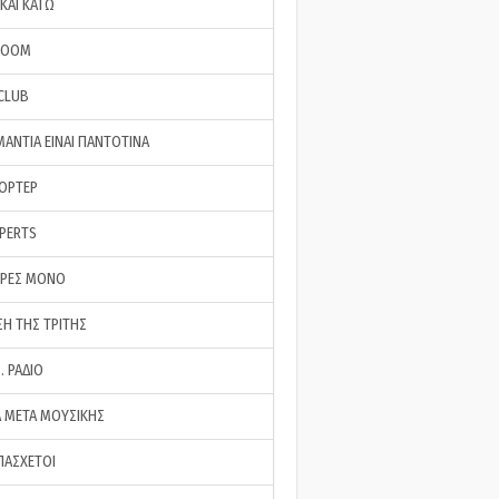
ΚΑΙ ΚΑΤΩ
ROOM
 CLUB
ΜΑΝΤΙΑ ΕΙΝΑΙ ΠΑΝΤΟΤΙΝΑ
ΠΟΡΤΕΡ
XPERTS
ΕΡΕΣ ΜΟΝΟ
ΣΗ ΤΗΣ ΤΡΙΤΗΣ
… ΡΑΔΙΟ
 ΜΕΤΑ ΜΟΥΣΙΚΗΣ
ΠΑΣΧΕΤΟΙ