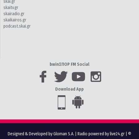
skai.gr
skaitv.gr
skairadio.gr
skaikairos.gr
podcast.skai.gr
bwinΣΠΟΡ FM Social
Download App
Designed & Developed by Gloman S.A.
|
Radio powered by live24.gr
| ©