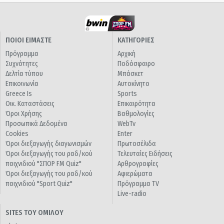
ΠΟΙΟΙ ΕΙΜΑΣΤΕ
ΚΑΤΗΓΟΡΙΕΣ
Πρόγραμμα
Αρχική
Συχνότητες
Ποδόσφαιρο
Δελτία τύπου
Μπάσκετ
Επικοινωνία
Αυτοκίνητο
Greece Is
Sports
Οικ. Καταστάσεις
Επικαιρότητα
Όροι Χρήσης
Βαθμολογίες
Προσωπικά Δεδομένα
WebTv
Cookies
Enter
Όροι διεξαγωγής διαγωνισμών
Πρωτοσέλιδα
Όροι διεξαγωγής του ραδ/κού
Τελευταίες Ειδήσεις
παιχνιδιού "ΣΠΟΡ FM Quiz"
Αρθρογραφίες
Όροι διεξαγωγής του ραδ/κού
Αφιερώματα
παιχνιδιού "Sport Quiz"
Πρόγραμμα TV
Live-radio
SITES ΤΟΥ ΟΜΙΛΟΥ