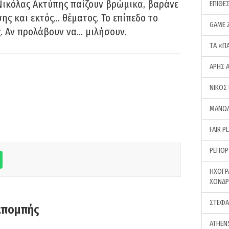
Νικόλας Ακτύπης παίζουν βρώμικα, βαράνε
ΕΠΙΘΕ
ης και εκτός… θέματος. Το επίπεδο το
GAME 
ς. Αν προλάβουν να… μιλήσουν.
ΤA «Π
ΑΡΗΣ 
ΝΙΚΟΣ
ΜΑΝΩΛ
FAIR P
ΡΕΠΟΡ
ΗΧΟΓΡ
ΧΟΝΔ
ΣΤΕΦΑ
κπομπής
ATHEN