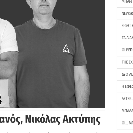
ΜΠΑΜ 
NEWS
FIGHT
ΤΑ ΔΙΑ
ΟΙ ΡΕ
THE E
ΔΥΟ Λ
Η ΕΦΕ
AFTER
ΜΠΑΛΑ
ανός, Νικόλας Ακτύπης
ΟΙ… Μ