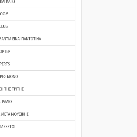
ΚΑΙ ΚΑΤΩ
ROOM
 CLUB
ΜΑΝΤΙΑ ΕΙΝΑΙ ΠΑΝΤΟΤΙΝΑ
ΠΟΡΤΕΡ
XPERTS
ΕΡΕΣ ΜΟΝΟ
ΣΗ ΤΗΣ ΤΡΙΤΗΣ
… ΡΑΔΙΟ
 ΜΕΤΑ ΜΟΥΣΙΚΗΣ
ΠΑΣΧΕΤΟΙ