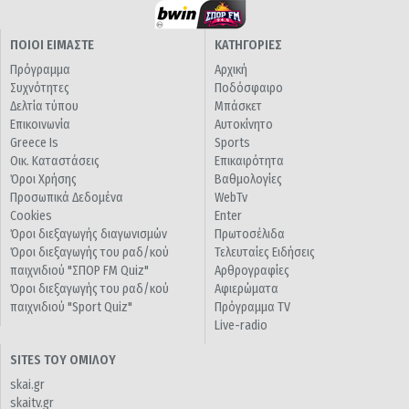
ΠΟΙΟΙ ΕΙΜΑΣΤΕ
ΚΑΤΗΓΟΡΙΕΣ
Πρόγραμμα
Αρχική
Συχνότητες
Ποδόσφαιρο
Δελτία τύπου
Μπάσκετ
Επικοινωνία
Αυτοκίνητο
Greece Is
Sports
Οικ. Καταστάσεις
Επικαιρότητα
Όροι Χρήσης
Βαθμολογίες
Προσωπικά Δεδομένα
WebTv
Cookies
Enter
Όροι διεξαγωγής διαγωνισμών
Πρωτοσέλιδα
Όροι διεξαγωγής του ραδ/κού
Τελευταίες Ειδήσεις
παιχνιδιού "ΣΠΟΡ FM Quiz"
Αρθρογραφίες
Όροι διεξαγωγής του ραδ/κού
Αφιερώματα
παιχνιδιού "Sport Quiz"
Πρόγραμμα TV
Live-radio
SITES ΤΟΥ ΟΜΙΛΟΥ
skai.gr
skaitv.gr