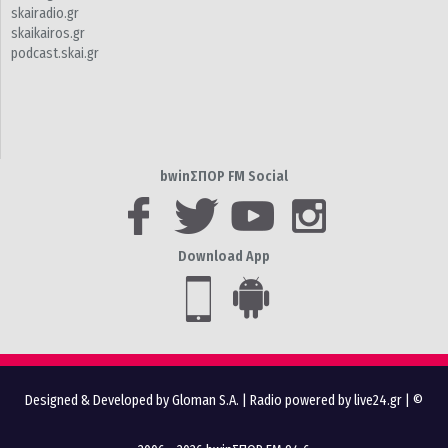
skairadio.gr
skaikairos.gr
podcast.skai.gr
bwinΣΠΟΡ FM Social
Download App
Designed & Developed by Gloman S.A.
|
Radio powered by live24.gr
| ©