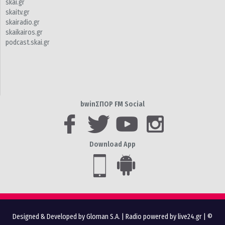
skai.gr
skaitv.gr
skairadio.gr
skaikairos.gr
podcast.skai.gr
bwinΣΠΟΡ FM Social
Download App
Designed & Developed by Gloman S.A.
|
Radio powered by live24.gr
| ©