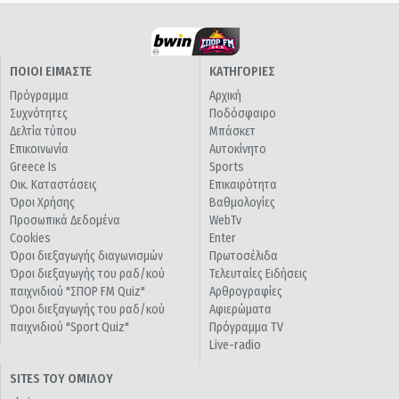
ΠΟΙΟΙ ΕΙΜΑΣΤΕ
ΚΑΤΗΓΟΡΙΕΣ
Πρόγραμμα
Αρχική
Συχνότητες
Ποδόσφαιρο
Δελτία τύπου
Μπάσκετ
Επικοινωνία
Αυτοκίνητο
Greece Is
Sports
Οικ. Καταστάσεις
Επικαιρότητα
Όροι Χρήσης
Βαθμολογίες
Προσωπικά Δεδομένα
WebTv
Cookies
Enter
Όροι διεξαγωγής διαγωνισμών
Πρωτοσέλιδα
Όροι διεξαγωγής του ραδ/κού
Τελευταίες Ειδήσεις
παιχνιδιού "ΣΠΟΡ FM Quiz"
Αρθρογραφίες
Όροι διεξαγωγής του ραδ/κού
Αφιερώματα
παιχνιδιού "Sport Quiz"
Πρόγραμμα TV
Live-radio
SITES ΤΟΥ ΟΜΙΛΟΥ